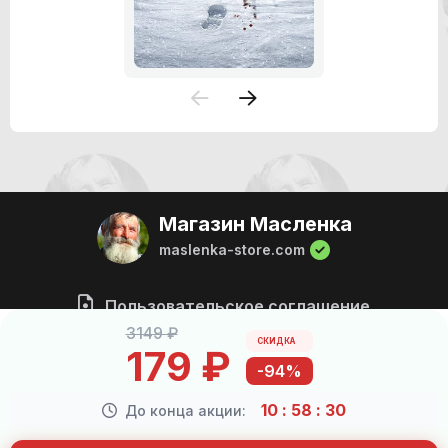
Магазин Масленка
maslenka-store.com
Пользовательское соглашение
3149 ₽
СКИДКА
179 ₽
308705
59874
-94%
Всего пользователей
Куплено товаров
10
:
58
:
29
До конца акции:
Получить подарок
Поддержка
Сотрудничество